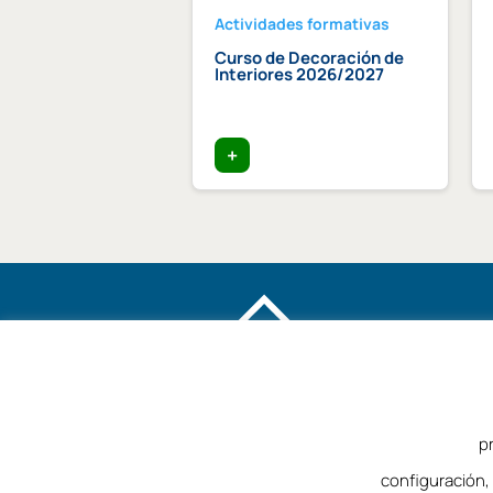
des formativas
Actividades formativas
 «Arquitectura y
Curso de Decoración de
cias: Protocolo
Interiores 2026/2027
 y experiencia
lencia»
025 – 11h
+
p
©2025 – Colegio de Arquitectos de Málag
configuración,