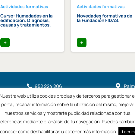
Actividades formativas
Actividades formativas
Curso: Humedades en la
Novedades formativas de
edificación. Diagnosis,
la Fundación FIDAS.
causas y tratamientos.
+
+
952 224 206

Palme

2901
Nuestra web utiliza cookies propias y de terceros para gestionar e

coamalaga@coamalaga.es
portal, recabar información sobre la utilización del mismo, mejorar
nuestros servicios y mostrarte publicidad relacionada con tus
referencias mediante el análisis de tu navegación. Puedes cambiar 
a
Aviso Legal
 conocer cómo deshabilitarlas u obtener más información
Leer m