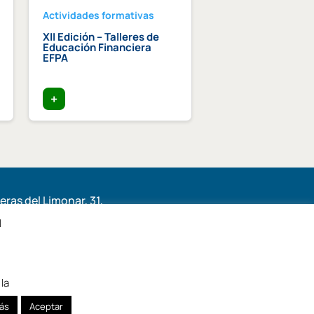
Actividades formativas
Actividades format
XII Edición – Talleres de
Curso intensivo d
Educación Financiera
paisajismo
EFPA
+
+
ras del Limonar, 31,
6, Málaga
l
la
ás
Aceptar