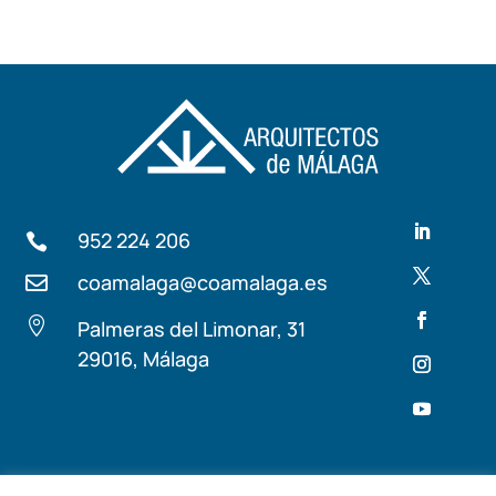
952 224 206

coamalaga@coamalaga.es


Palmeras del Limonar, 31
29016, Málaga
Términos y condiciones
Aviso Legal