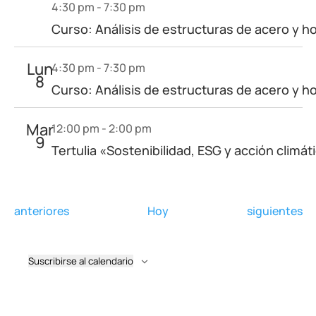
4:30 pm
-
7:30 pm
Curso: Análisis de estructuras de acero y
Lun
4:30 pm
-
7:30 pm
8
Curso: Análisis de estructuras de acero y
Mar
12:00 pm
-
2:00 pm
9
Tertulia «Sostenibilidad, ESG y acción climát
Eventos
Eventos
anteriores
Hoy
siguientes
Suscribirse al calendario