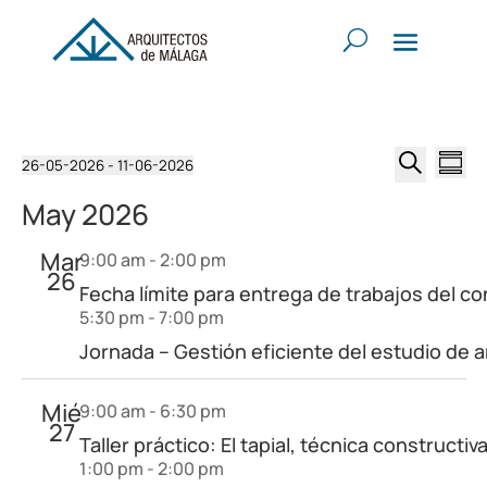
Eventos
Navega
Na
26-05-2026
 - 
11-06-2026
Resum
de
de
Seleccionar
Buscar
vis
May 2026
búsqu
fecha.
de
y
Ev
Mar
9:00 am
-
2:00 pm
vistas
26
Fecha límite para entrega de trabajos del co
de
5:30 pm
-
7:00 pm
Evento
Jornada – Gestión eficiente del estudio de
Mié
9:00 am
-
6:30 pm
27
Taller práctico: El tapial, técnica constructiv
1:00 pm
-
2:00 pm