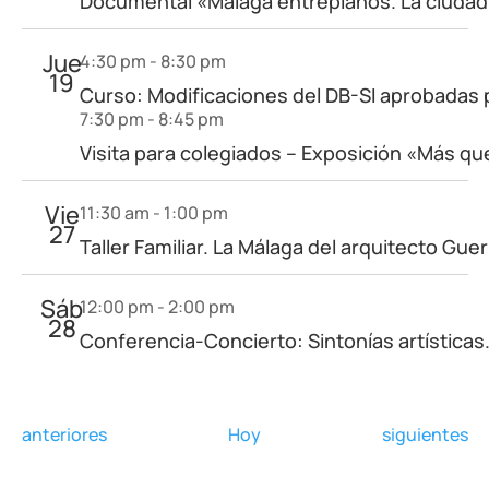
Documental «Málaga entreplanos. La ciudad 
Jue
4:30 pm
-
8:30 pm
19
Curso: Modificaciones del DB-SI aprobadas p
7:30 pm
-
8:45 pm
Visita para colegiados – Exposición «Más qu
Vie
11:30 am
-
1:00 pm
27
Taller Familiar. La Málaga del arquitecto G
Sáb
12:00 pm
-
2:00 pm
28
Conferencia-Concierto: Sintonías artísticas
Eventos
Eventos
anteriores
Hoy
siguientes