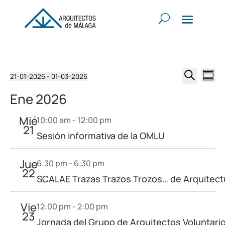
Eventos
Navega
Na
21-01-2026
 - 
01-03-2026
Resum
de
de
Seleccionar
Buscar
vis
Ene 2026
búsqu
fecha.
de
y
Ev
Mié
10:00 am
-
12:00 pm
vistas
21
Sesión informativa de la OMLU
de
Evento
Jue
6:30 pm
-
6:30 pm
22
SCALAE Trazas Trazos Trozos… de Arquitect
Vie
12:00 pm
-
2:00 pm
23
Jornada del Grupo de Arquitectos Voluntarios